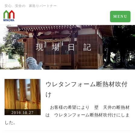
安心、安全の 家造りパートナー
Toggle
MENU
navigation
現 場 日 記
ウレタンフォーム断熱材吹付
け
お客様の希望により 壁 天井の断熱材
2016.10.27
は ウレタンフォーム断熱材吹付けにしま
した。