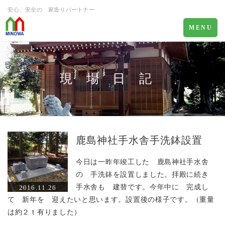
安心、安全の 家造りパートナー
Toggle
MENU
navigation
現 場 日 記
鹿島神社手水舎手洗鉢設置
今日は一昨年竣工した 鹿島神社手水舎
の 手洗鉢を設置しました。拝殿に続き
手水舎も 建替です。今年中に 完成し
2016.11.26
て 新年を 迎えたいと思います。設置後の様子です。（重量
は約２ｔ有りました）