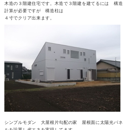
ました。
木造の３階建住宅です。木造で３階建を建てるには 構造
計算が必要ですが 構造柱は
2017年7月14日 現場日記
今日の現場
更新しま
４寸でクリア出来ます。
した。
2017年7月1日 現場日記
霧除け化粧庇
更新し
ました。
2017年7月1日 現場日記
外構工事
更新しまし
た。
2017年6月23日 現場日記
一文字瓦葺き
更新し
ました。
2017年6月13日 現場日記
屋根工事及びユニッ
トバス取付工事
更新しました。
2017年6月8日 現場日記
屋根銅板腰葺
更新し
ました。
2017年6月2日 現場日記
屋根野地完成
更新し
ました。
シンプルモダン 大屋根片勾配の家 屋根面に太陽光パネ
2017年5月24日 現場日記
屋根化粧廻り2
更新
ルを設置し省エネを実現してます。