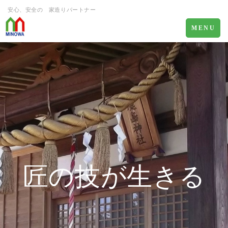
安心、安全の 家造りパートナー
Toggle
MENU
navigation
匠の技が生きる