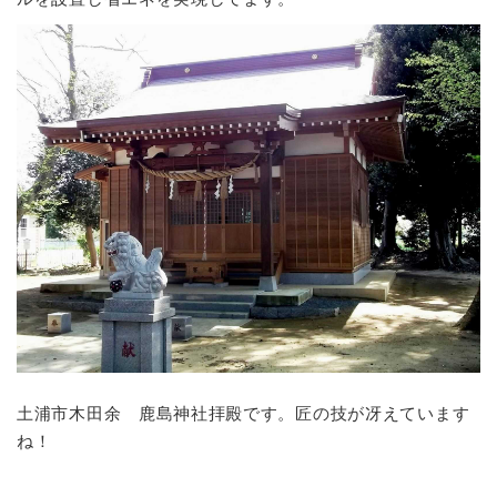
しました。
2017年5月19日 現場日記
屋根化粧廻り
更新し
ました。
2017年5月15日 現場日記
上棟
更新しました。
2017年4月1日 現場日記
地盤改良工事（柱状
改良）
更新しました。
2017年3月27日 現場日記
季節はずれの大雪
更
新しました。
2017年3月20日 現場日記
和室完成
更新しまし
た。
2017年2月21日 現場日記
和室の左官仕上げ
更
新しました。
2017年2月21日 現場日記
構造材の手刻み加工
土浦市木田余 鹿島神社拝殿です。匠の技が冴えています
更新しました。
ね！
2017年2月15日 現場日記
井戸掘り工事
更新し
ました。