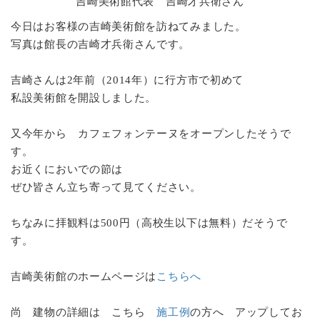
吉崎美術館代表 吉崎才兵衛さん
2016年11月22日 現場日記
サイディング貼り
今日はお客様の吉崎美術館を訪ねてみました。
更新しました。
写真は館長の吉崎才兵衛さんです。
2016年11月4日 現場日記
ユニットバス取付
更
新しました。
吉崎さんは2年前（2014年）に行方市で初めて
2016年10月27日 現場日記
発泡ウレタン断熱
私設美術館を開設しました。
材吹付け
更新しました。
2016年9月29日 現場日記
屋根下地
更新しまし
又今年から カフェフォンテーヌをオープンしたそうで
た。
す。
お近くにおいでの節は
2016年7月29日 現場日記
配筋検査
更新しまし
ぜひ皆さん立ち寄って見てください。
た。
2016年7月19日 現場日記
住宅基礎着工
更新し
ちなみに拝観料は500円（高校生以下は無料）だそうで
ました。
す。
2016年7月12日 現場日記
上棟
更新しました。
2016年7月11日 現場日記
建方（宵建）
更新し
吉崎美術館のホームページは
こちらへ
ました。
尚 建物の詳細は こちら
施工例
の方へ アップしてお
2016年7月 7日 現場日記
ブログ地盤調査
更新