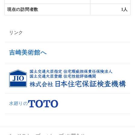
た。
現在の訪問者数
1人
2016年5月14日
施工例の一部外観
をアップし
ました。
2016年5月 2日 現場日記
ブログ
更新しまし
リンク
た。
2016年4月26日 現場日記
ブログ
更新しまし
吉崎美術館へ
た。
2016年4月26日 いつもお世話になってます水
廻りの（
TOTO
）さんのホームページです。
2016年4月25日 現場日記
ブログ
更新しまし
た。
2016年4月23日 吉崎美術館様
施工例
追加更新
水廻りの
しました。
2016年4月22日 私の会社が利用してます瑕疵
担保保証保険の会社（
JIO
)へリンクを張ってお
きます。