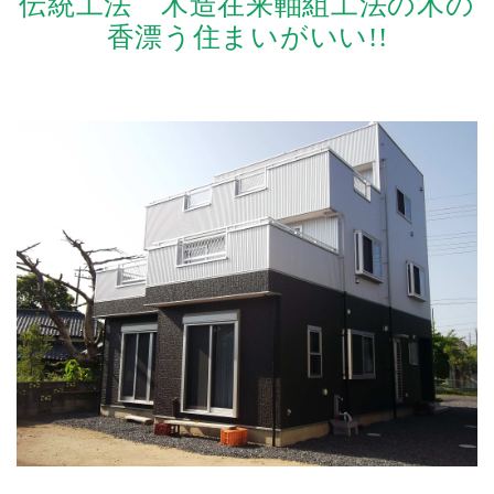
伝統工法 木造在来軸組工法の木の
しました。
香漂う住まいがいい!!
2017年9月16日 現場日記
内部造作欅無垢羽目
板貼り2
更新しました。
2017年9月5日 現場日記
外部モルタル塗り始
まる
更新しました。
2017年8月31日 現場日記
内部造作欅無垢羽目
板貼り
更新しました。
2017年8月24日 現場日記
外部モルタルラス下
地
更新しました。
2017年8月3日 現場日記
欅の床材（内部造
作）
更新しました。
2017年7月２5日 現場日記
外構工事3
更新しま
した。
2017年7月２2日 現場日記
外構工事2
更新しま
した。
2017年7月18日 現場日記
屋根瓦葺完了
更新し