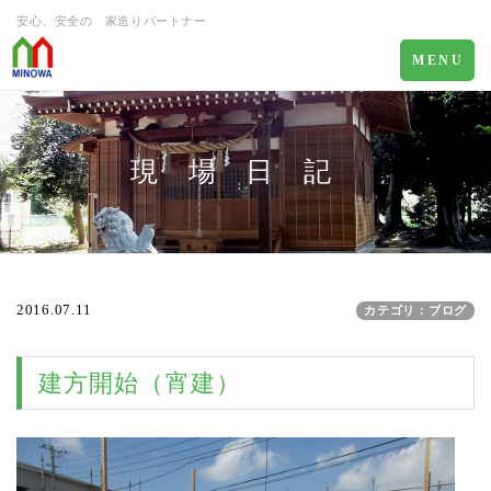
安心、安全の 家造りパートナー
Toggle
MENU
navigation
現 場 日 記
2016.07.11
カテゴリ：ブログ
建方開始（宵建）