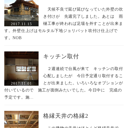
天候不良で延び延びなっていた外壁の吹
き付けが 先週完了しました。あとは 雨
樋工事が終われば足場を外すことが出来ま
2017.11.15
す。外壁仕上げはモルタル下地ジョリパット吹付け仕上げで
す。NOB
キッチン取付
２週連続で台風が来て キッチンの取付
心配しましたが 今日予定通り取付するこ
とが出来ました。いろいろなオプションが
2017.11.01
付いているので 施工が面倒みたいでした。今日中に 完成の
予定です。施…
格縁天井の格縁2