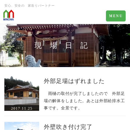
安心、安全の 家造りパートナー
Toggle
MENU
navigation
現 場 日 記
外部足場はずれました
雨樋の取付が完了しましたので 外部足
場の解体をしました。あとは外部給排水工
事です。全景です。
2017.11.25
外壁吹き付け完了