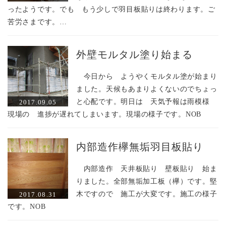
ったようです。でも もう少しで羽目板貼りは終わります。ご
苦労さまです。…
外壁モルタル塗り始まる
今日から ようやくモルタル塗が始まり
ました。天候もあまりよくないのでちょっ
と心配です。明日は 天気予報は雨模様
2017.09.05
現場の 進捗が遅れてしまいます。現場の様子です。NOB
内部造作欅無垢羽目板貼り
内部造作 天井板貼り 壁板貼り 始ま
りました。全部無垢加工板（欅）です。堅
木ですので 施工が大変です。施工の様子
2017.08.31
です。NOB