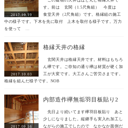
この建物の天井はほとんど格縁天井で
す。前は 玄関（1.5尺角組） 今度は
食堂天井（2尺角組）です。格縁組の施工
2017.10.19
中の様子です。下木を先に取付 上木を取付る様子です。万力
を使って …
格縁天井の格縁
玄関天井は格縁天井です。材料はもちろ
ん欅です。ご存知の通り欅は材質が硬く加
工が大変です。大工さんご苦労さまです。
2017.10.03
格縁を組んだ様子です。NOB
内部造作欅無垢羽目板貼り2
先日より続いてます欅羽目板貼り あと
少しになりました。縦継手も実入れ加工し
ながらの施工でしたので なかなか面倒だ
2017.09.16