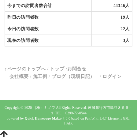
今までの訪問者数合計
44346人
昨日の訪問者数
19人
今日の訪問者数
22人
現在の訪問者数
3人
↑ページのトップへ
/
トップ
/
お問合せ
会社概要
/
施工例
/
ブログ（現場日記）
/
ログイン
Copyright © 2026
（株）ミノワ
All Rights Reserved. 茨城県行方市島並８５６－
１ TEL 0299-72-0544
powered by
Quick Homepage Maker
7.3.0 based on PukiWiki 1.4.7 License is GPL.
HAIK